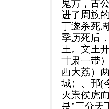
鬼方，古
进了周族
丁遂杀死
季历死后
王。文王开
甘肃一带）
西大荔）两
城）、邘(
灭崇侯虎而
是"三分天