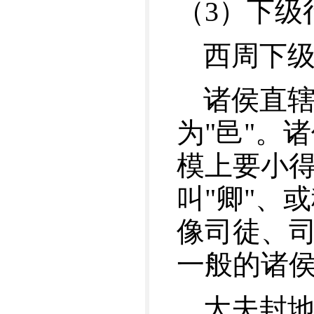
（3）下级
西周下级
诸侯直辖
为"邑"。
模上要小
叫"卿"、
像司徒、
一般的诸
大夫封