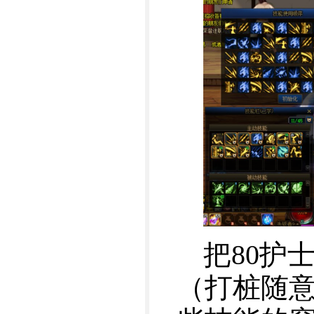
把80护
（打桩随