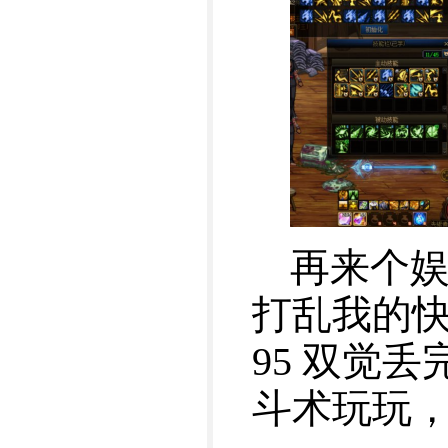
再来个娱
打乱我的快乐
95 双觉
斗术玩玩